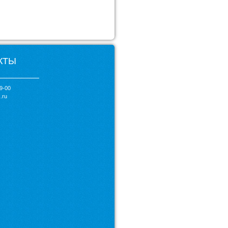
КТЫ
99-00
.ru