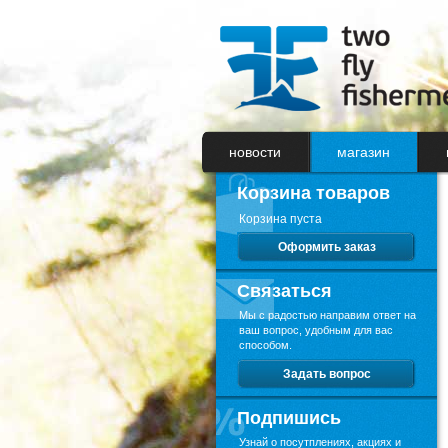
новости
магазин
Корзина товаров
Корзина пуста
Оформить заказ
Cвязаться
Мы с радостью направим ответ на
ваш вопрос, удобным для вас
способом.
Задать вопрос
Подпишись
Узнай о посутплениях, акциях и