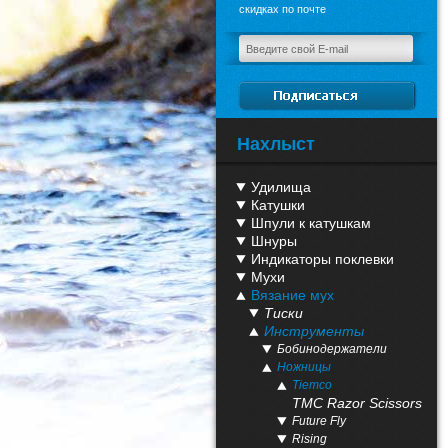
скидках по почте
Нахлыст
Удилища
Катушки
Шпули к катушкам
Шнуры
Индикаторы поклевки
Мухи
Вязание мух
Тиски
Инструменты
Бобинодержатели
Ножницы
Tiemco
TMC Razor Scissors
Future Fly
Rising