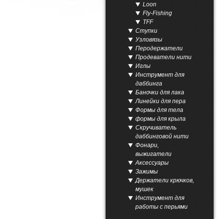
Loon
Fly-Fishing
TFF
Ступки
Узловязы
Перодержатели
Продеватели нити
Иглы
Инструмент для
даббинга
Баночки для лака
Линейки для пера
Формы для тела
формы для крыла
Скручиватель
даббинговой нити
Фонари,
выжигатели
Аксессуары
Зажимы
Держатели крючков,
мушек
Инструмент для
работы с перьями