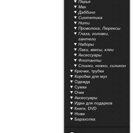
Перья
Мех
Даббинг
Синтетика
Нити
Проволока, Люрексы
Глаза, головки,
гантели
Наборы
Лаки, ваксы, клеи
Аксессуары
Флотанты
Спинки, ножки, силикон
Крючки, трубки
Коробки для мух
Одежда
Сумки
Очки
Аксессуары
Идеи для подарков
Книги, DVD
Ножи
Барахолка