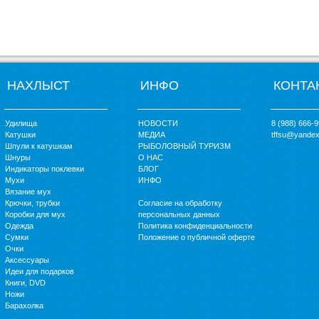
НАХЛЫСТ
ИНФО
КОНТА
Удилища
НОВОСТИ
8 (988) 666-
Катушки
МЕДИА
tffsu@yandex
Шпули к катушкам
РЫБОЛОВНЫЙ ТУРИЗМ
Шнуры
О НАС
Индикаторы поклевки
БЛОГ
Мухи
ИНФО
Вязание мух
Крючки, трубки
Согласие на обработку
Коробки для мух
персональных данных
Одежда
Политика конфиденциальности
Сумки
Положение о публичной оферте
Очки
Аксессуары
Идеи для подарков
Книги, DVD
Ножи
Барахолка