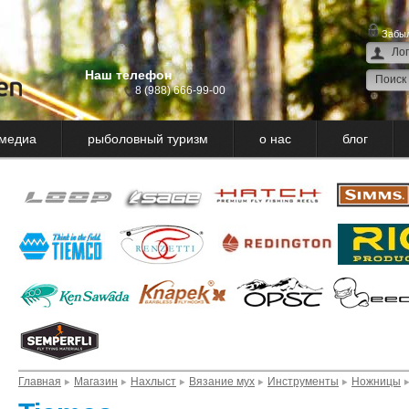
Забыл
Наш телефон
8 (988) 666-99-00
медиа
рыболовный туризм
о нас
блог
Главная
Магазин
Нахлыст
Вязание мух
Инструменты
Ножницы