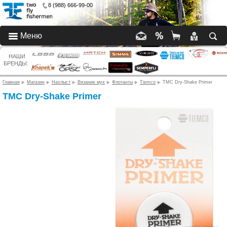
8 (988) 666-99-00
Меню
НАШИ
БРЕНДЫ:
Главная
Магазин
Нахлыст
Вязание мух
Флотанты
Tiemco
TMC Dry-Shake Primer
TMC Dry-Shake Primer