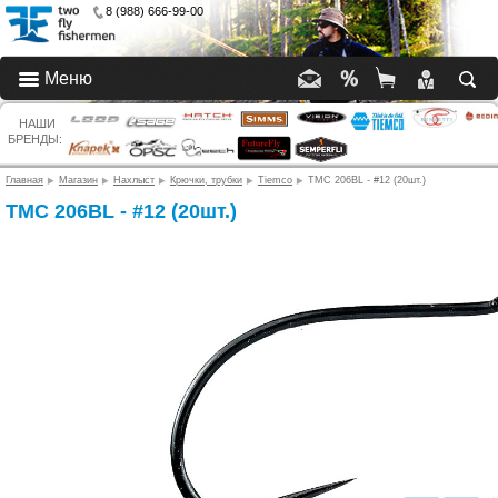
8 (988) 666-99-00
Меню
НАШИ
БРЕНДЫ:
Главная
Магазин
Нахлыст
Крючки, трубки
Tiemco
TMC 206BL - #12 (20шт.)
TMC 206BL - #12 (20шт.)