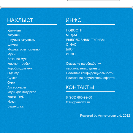
НАХЛЫСТ
ИНФО
Удилища
НОВОСТИ
Катушки
МЕДИА
Шпули к катушкам
РЫБОЛОВНЫЙ ТУРИЗМ
Шнуры
О НАС
Индикаторы поклевки
БЛОГ
Мухи
ИНФО
Вязание мух
Крючки, трубки
Согласие на обработку
Коробки для мух
персональных данных
Одежда
Политика конфиденциальности
Сумки
Положение о публичной оферте
Очки
КОНТАКТЫ
Аксессуары
Идеи для подарков
Книги, DVD
8 (988) 666-99-00
Ножи
tffsu@yandex.ru
Барахолка
Powered by Acme-group Ltd. 2012